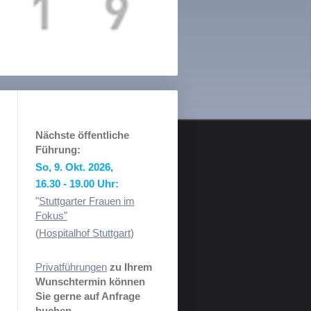
Nächste öffentliche
Führung:
So, 9. Okt. 2026,
16.30 - 19.00 Uhr:
"
Stuttgarter Frauen im
Fokus"
(
Hospitalhof Stuttgart
)
Privatführungen
zu Ihrem
Wunschtermin können
Sie gerne auf Anfrage
buchen.