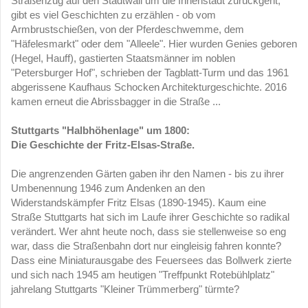
Straßenzug auf den Stadtwall um die Innenstadt zurückgeht,
gibt es viel Geschichten zu erzählen - ob vom
Armbrustschießen, von der Pferdeschwemme, dem
"Häfelesmarkt" oder dem "Alleele". Hier wurden Genies geboren
(Hegel, Hauff), gastierten Staatsmänner im noblen
"Petersburger Hof", schrieben der Tagblatt-Turm und das 1961
abgerissene Kaufhaus Schocken Architekturgeschichte. 2016
kamen erneut die Abrissbagger in die Straße ...
Stuttgarts "Halbhöhenlage" um 1800:
Die Geschichte der Fritz-Elsas-Straße.
Die angrenzenden Gärten gaben ihr den Namen - bis zu ihrer
Umbenennung 1946 zum Andenken an den
Widerstandskämpfer Fritz Elsas (1890-1945). Kaum eine
Straße Stuttgarts hat sich im Laufe ihrer Geschichte so radikal
verändert. Wer ahnt heute noch, dass sie stellenweise so eng
war, dass die Straßenbahn dort nur eingleisig fahren konnte?
Dass eine Miniaturausgabe des Feuersees das Bollwerk zierte
und sich nach 1945 am heutigen "Treffpunkt Rotebühlplatz"
jahrelang Stuttgarts "Kleiner Trümmerberg" türmte?