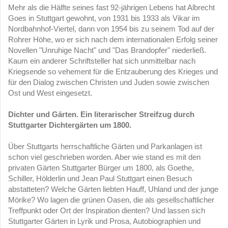
Mehr als die Hälfte seines fast 92-jährigen Lebens hat Albrecht
Goes in Stuttgart gewohnt, von 1931 bis 1933 als Vikar im
Nordbahnhof-Viertel, dann von 1954 bis zu seinem Tod auf der
Rohrer Höhe, wo er sich nach dem internationalen Erfolg seiner
Novellen "Unruhige Nacht" und "Das Brandopfer" niederließ.
Kaum ein anderer Schriftsteller hat sich unmittelbar nach
Kriegsende so vehement für die Entzauberung des Krieges und
für den Dialog zwischen Christen und Juden sowie zwischen
Ost und West eingesetzt.
Dichter und Gärten.
Ein literarischer Streifzug durch
Stuttgarter Dichtergärten um 1800.
Über Stuttgarts herrschaftliche Gärten und Parkanlagen ist
schon viel geschrieben worden. Aber wie stand es mit den
privaten Gärten Stuttgarter Bürger um 1800, als Goethe,
Schiller, Hölderlin und Jean Paul Stuttgart einen Besuch
abstatteten? Welche Gärten liebten Hauff, Uhland und der junge
Mörike? Wo lagen die grünen Oasen, die als gesellschaftlicher
Treffpunkt oder Ort der Inspiration dienten? Und lassen sich
Stuttgarter Gärten in Lyrik und Prosa, Autobiographien und