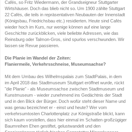
Cafés, so Fritz Wiedermann, der Grandseigneur Stuttgarter
Wirtshäuser. Doch das blieb nicht so. Um 1900 zählte Stuttgart
22 Cafés, die teils in repräsentativen Neubauten der Innenstadt
(Königsbau, Friedrichsbau etc.) residierten. Heute sind Cafés
wieder hoch im Kurs, nur wenige können auf eine lange
Geschichte zurückblicken, viele beliebte Adressen, wie das
Reinsburg oder Talmon-Gros, sind spurlos verschwunden. Wir
lassen sie Revue passieren.
Die Planie im Wandel der Zeiten:
Flaniermeile, Verkehrsschneise, Museumsachse?
Mit dem Umbau des Wilhelmspalais zum StadtPalais, in dem
im April 2018 das Stadtmuseum Stuttgart eröffnet wurde, rückt
"die Planie" - als Museumsachse zwischen Stadtmuseum und
Kunstmuseum - wieder zunehmend ins Gedächtnis der Stadt
und in den Blick der Bürger. Doch wofür steht dieser Name und
was genau bezeichnet er - einst und heute? Wer vom
verkehrsumtosten Charlottenplatz zur Königstraße blickt, kann
sich kaum vorstellen, dass hier einmal im Schatten großzügiger
Baumreihen Ehen gestiftet, gelustwandelt und den