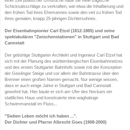
einer Zeit politischer Umbrüche hatte sie viele tragische
Schicksalsschläge zu verkraften, wie etwa die Inhaftierung und
den frühen Tod ihres Ehemannes sowie den viel zu frühen Tod
ihres genialen, knapp 25-jährigen Dichtersohnes.
Der Eisenbahnpionier Carl Etzel (1812-1865) und seine
spektakulären "Zwischenstationen" in Stuttgart und Bad
Cannstatt
Der gebürtige Stuttgarter Architekt und Ingenieur Carl Etzel hat
sich mit der Planung des württembergischen Eisenbahnnetzes
und des ersten Stuttgarter Bahnhofs sowie mit der Konzeption
der Geislinger Steige und vor allem der Bahntrasse über den
Brenner einen großen Namen gemacht. Nur wenige wissen,
dass er auch einige Jahre in Stuttgart und Bad Cannstatt
gewohnt hat. Hier baute er sich am Ufer des Neckars ein
stattliches Haus und konstruierte eine waghalsige
Schwimmanstalt im Fluss...
"Sieben Leben möcht ich haben ...".
Der Dichter und Pfarrer Albrecht Goes (1908-2000)